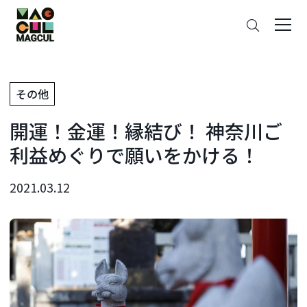
ン
さ
テ
が
ン
す
ツ
に
その他
ス
キ
開運！金運！縁結び！ 神奈川ご
ッ
プ
利益めぐりで願いをかける！
2021.03.12