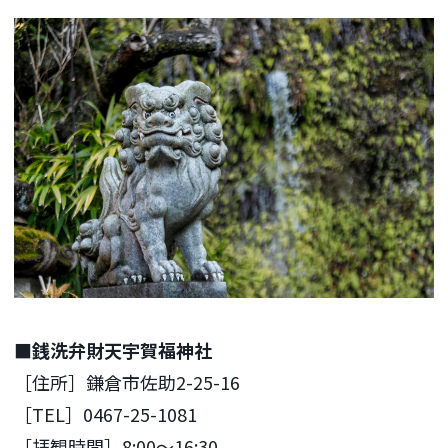
■銭洗弁財天宇賀福神社
［住所］鎌倉市佐助2-25-16
［TEL］0467-25-1081
［拝観時間］8:00～16:30