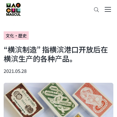
ン
搜
テ
索
ン
ツ
に
文化・歴史
ス
キ
“横滨制造” 指横滨港口开放后在
ッ
プ
横滨生产的各种产品。
2021.05.28