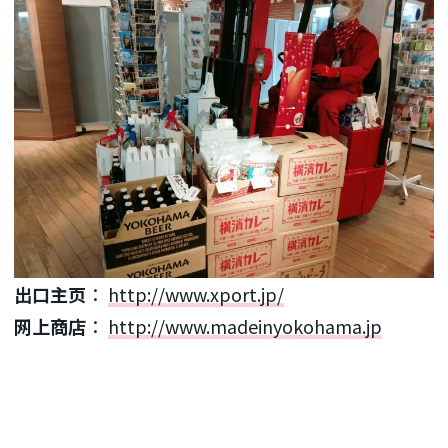
出口主页
：
http://www.xport.jp/
网上商店
：
http://www.madeinyokohama.jp