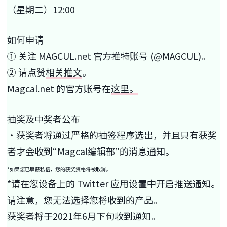
（星期二）12:00
如何申请
① 关注 MAGCUL.net 官方推特账号 (@MAGCUL)。
② 请
点赞
相关推文
。
Magcal.net 的官方账号在
这里。
抽奖及中奖者公布
・获奖者将通过严格的抽签程序选出，并且只有获奖
者才会收到“Magcal编辑部”的消息通知。
*如果您已屏蔽私信，您的获奖资格将被取消。
*请在您设备上的 Twitter 应用设置中开启推送通知。
请注意，您无法选择您将收到的产品。
获奖者将于2021年6月下旬收到通知。