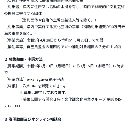
［対象者］県内に住所又は活動の本拠を有し、県内で継続的に文化芸術
の振興に寄与する団体。
（営利団体や自治体主導公益法人等を除く。）
［対象事業］県内で実施する文化芸術の事業（補助対象経費が30万円未
満の事業を除く。）
［事業実施］令和5年4月28日から令和6年3月29日までの間
［補助率等］自己負担金の範囲内でかつ補助対象経費の３分の１以内
２ 募集期間・申請方法
［募集期間］令和5年2月13日（月曜日）から3月15日（水曜日）17時ま
で
［申請方法］e-kanagawa 電子申請
［詳細］・次のURLを御覧ください。
※募集は終了しております。
・募集に関する問合せ先：文化課文化事業グループ 電話 045-
210-3808
３ 説明動画及びオンライン相談会