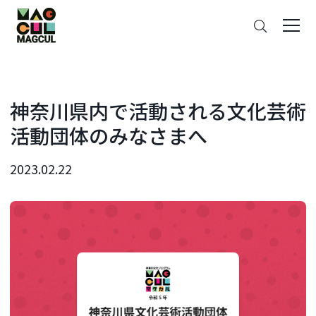
ン
さ
テ
が
ン
す
ツ
に
ス
神奈川県内で活動される文化芸術
キ
活動団体のみなさまへ
ッ
プ
2023.02.22