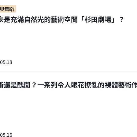
與舞蹈
麼是充滿自然光的藝術空間「杉田劇場」？
05.18
術還是醜聞？一系列令人眼花撩亂的裸體藝術
05.16