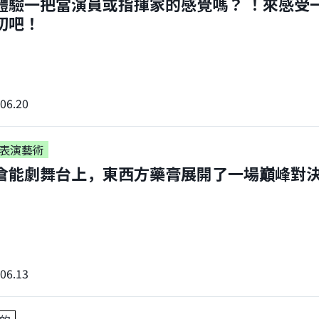
體驗一把當演員或指揮家的感覺嗎？ ！來感受
切吧！
06.20
表演藝術
倉能劇舞台上，東西方藥膏展開了一場巔峰對決
06.13