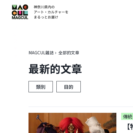
ン
テ
ン
ツ
に
ス
キ
MAGCUL雜誌
全部的文章
ッ
プ
最新的文章
類別
目的
傳統
【