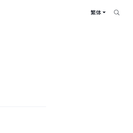
搜
繁体
索