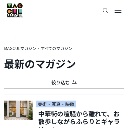
ン
さ
テ
が
ン
す
ツ
に
ス
キ
MAGCULマガジン
すべてのマガジン
ッ
最新のマガジン
プ
絞り込む
美術・写真・映像
中華街の喧騒から離れて、お
散歩しながらふらりとギャラ