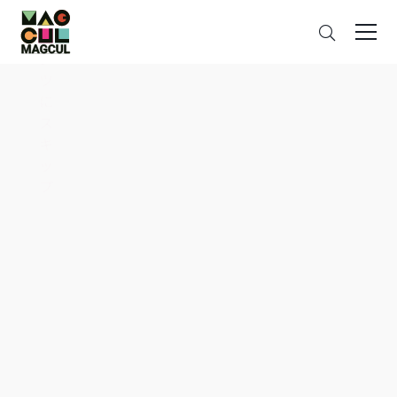
ン
さ
テ
が
ン
す
ツ
に
ス
キ
ッ
プ