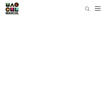
ン
さ
テ
が
ン
す
ツ
に
ス
キ
ッ
プ