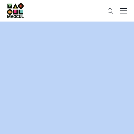
ン
さ
テ
が
ン
す
ツ
に
ス
キ
ッ
プ