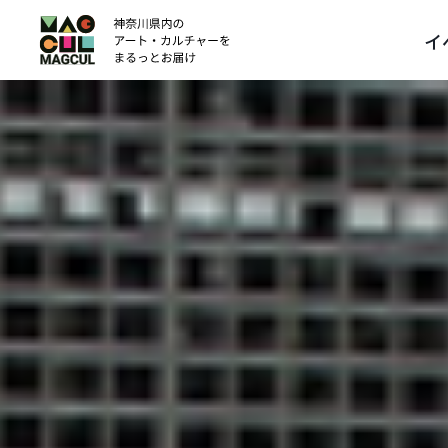
ン
イ
テ
ン
ツ
に
ス
キ
ッ
プ