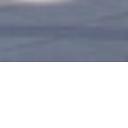
一族（金沢北条氏）の北条実時が武蔵国久良岐郡六
造った武家の文庫です。その創設の時期については