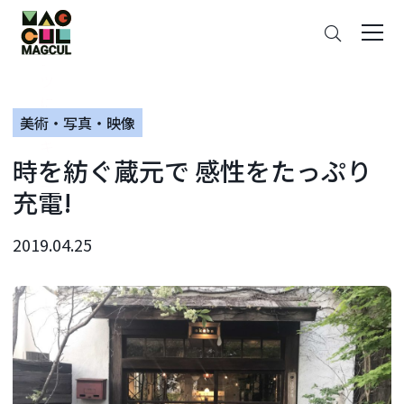
ン
さ
テ
が
ン
す
ツ
に
美術・写真・映像
ス
キ
時を紡ぐ蔵元で 感性をたっぷり
ッ
プ
充電!
2019.04.25