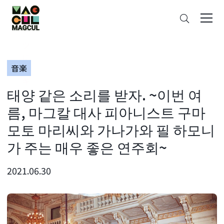
ン
검
テ
색
ン
ツ
に
音楽
ス
キ
태양 같은 소리를 받자. ~이번 여
ッ
プ
름, 마그칼 대사 피아니스트 구마
모토 마리씨와 가나가와 필 하모니
가 주는 매우 좋은 연주회~
2021.06.30