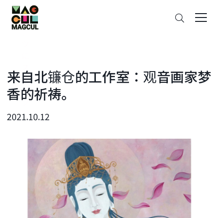
ン
搜
テ
索
ン
ツ
に
ス
来自北镰仓的工作室：观音画家梦
キ
香的祈祷。
ッ
プ
2021.10.12