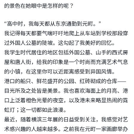
的景色在她眼中是怎样的呢？
“高中时，我每天都从东京通勤到元町。”
我记得每天都要气喘吁吁地爬上从车站到学校那段穿
过外国人公墓的陡坡。这勾起了我美好的回忆。
我学生时代居住的地区包括外国公墓、山手的西式房
屋和唐人街，给我的印象是一个时尚而充满艺术气息
的小镇，在这里你可以近距离感受到异国风情。
港口的船只、鲜花盛开的公园、红砖砌成的仓库——
目光所及之处皆是美景。我也喜欢海面上的月亮、港
口上泛着橙色光晕的夜空，以及港未来略显热闹的霓
虹灯；这一切都如此浪漫。
最近，随着横滨三年展的日益受到关注，我感觉对艺
术感兴趣的人越来越多。之前我在元町一家画廊举办