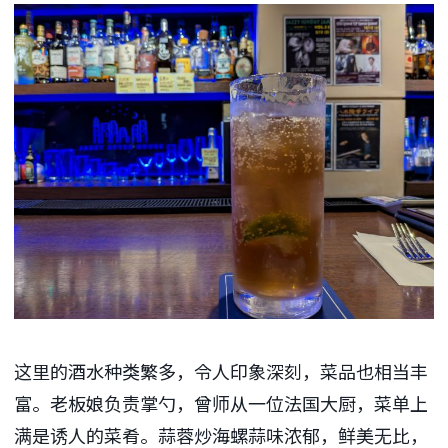
这里的酒水种类繁多，令人印象深刻，菜品也相当丰
富。老板娘负责掌勺，曾师从一位法国大厨，菜单上
满是诱人的菜肴。蒜蓉炒海螺蒜味浓郁，鲜美无比，