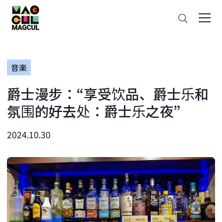
ン
搜
テ
索
ン
ツ
に
音楽
ス
キ
爵士漫步：“享受饮品、爵士乐和
ッ
プ
氛围的好去处：爵士乐之夜”
2024.10.30