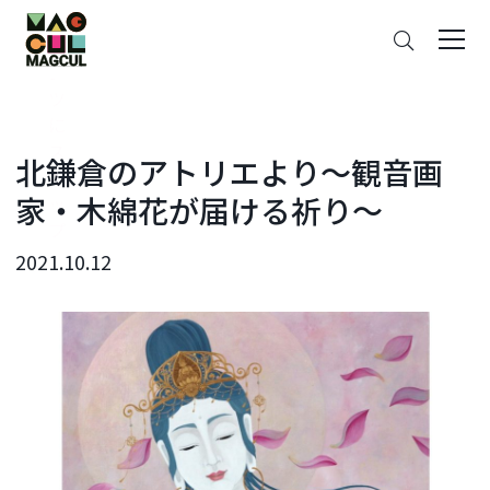
ン
さ
テ
が
ン
す
ツ
に
ス
北鎌倉のアトリエより〜観音画
キ
家・木綿花が届ける祈り〜
ッ
プ
2021.10.12