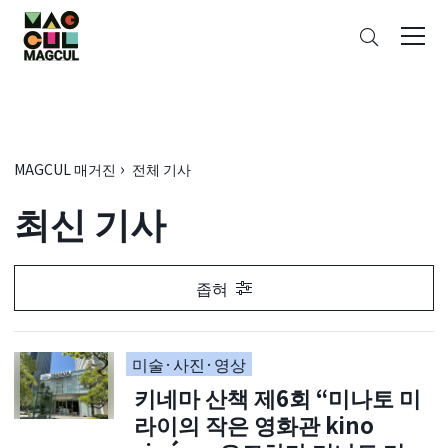
ン
검
テ
색
ン
ツ
に
ス
キ
MAGCUL 매거진
전체 기사
ッ
최신 기사
プ
좁혀
미술·사진·영상
키네마 산책 제6회 “미나토 미
라이의 작은 영화관 kino