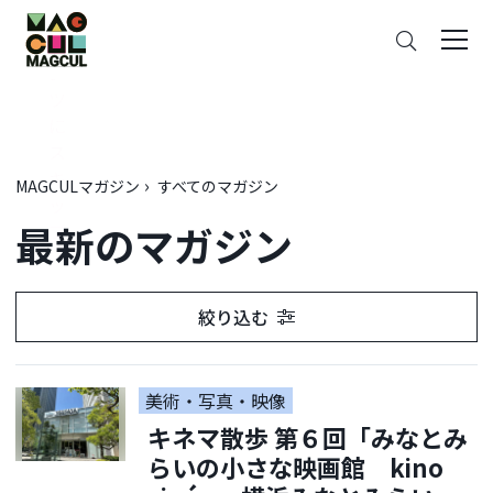
ン
さ
テ
が
ン
す
ツ
に
ス
キ
MAGCULマガジン
すべてのマガジン
ッ
最新のマガジン
プ
絞り込む
美術・写真・映像
キネマ散歩 第６回「みなとみ
らいの小さな映画館 kino