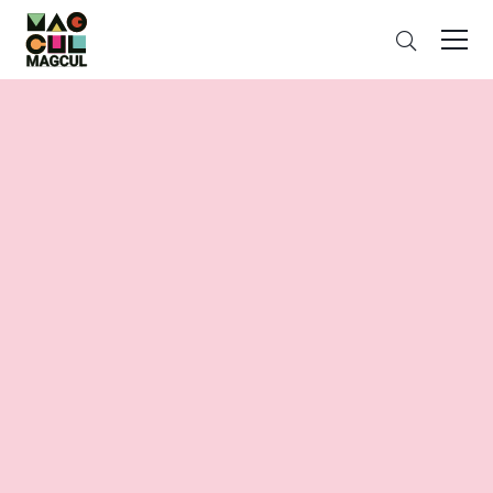
ン
さ
テ
が
ン
す
ツ
に
ス
キ
ッ
プ