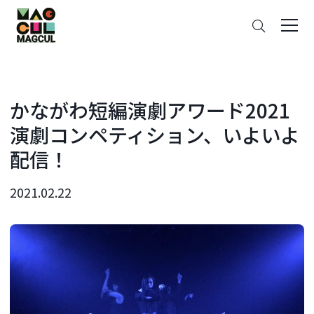
ン
さ
テ
が
ン
す
ツ
に
ス
かながわ短編演劇アワード2021
キ
演劇コンペティション、いよいよ
ッ
プ
配信！
2021.02.22