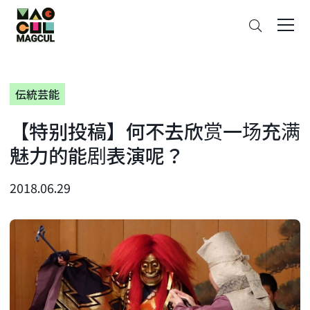
ン
搜
テ
索
ン
ツ
に
伝統芸能
ス
キ
【特别投稿】何不去欣赏一场充满
ッ
プ
魅力的能剧表演呢？
2018.06.29