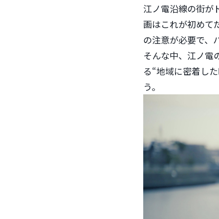
江ノ電沿線の街が
画はこれが初めて
の注意が必要で、
そんな中、江ノ電の
る“地域に密着し
う。