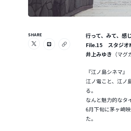
SHARE
行って、みて、感
File.15
スタジオM
井上みゆき
（マグ
『江ノ島シネマ』
江ノ電こと、江ノ
る。
なんと魅力的なタ
6月下旬に茅ヶ崎
た。