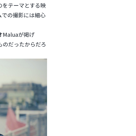
のをテーマとする映
ムでの撮影には細心
aluaが掲げ
ものだったからだろ