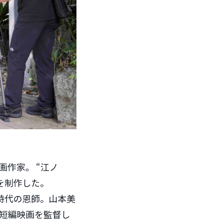
画作家。 “江ノ
を制作した。
時代の恩師。山本美
短編映画を監督し