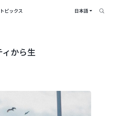
さ
トピックス
日本語
が
す
ティから生