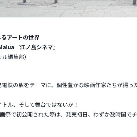
じるアートの世界
alua『江ノ島シネマ』
カル編集部）
島電鉄の駅をテーマに、個性豊かな映画作家たちが撮っ
イトル、そして舞台ではないか！
映画祭で初公開された際は、発売初日、わずか数時間で