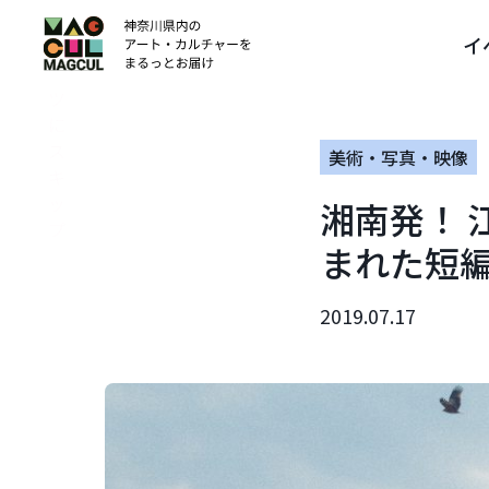
ン
イ
テ
ン
ツ
に
ス
美術・写真・映像
キ
ッ
湘南発！ 
プ
まれた短
2019.07.17