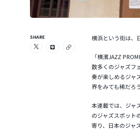
SHARE
横浜という街は、
「横濱JAZZ PR
数多くのジャズフ
奏が楽しめるジャ
界をみても稀だろ
本連載では、ジャ
のジャズスポット
寄り、日本のジャ