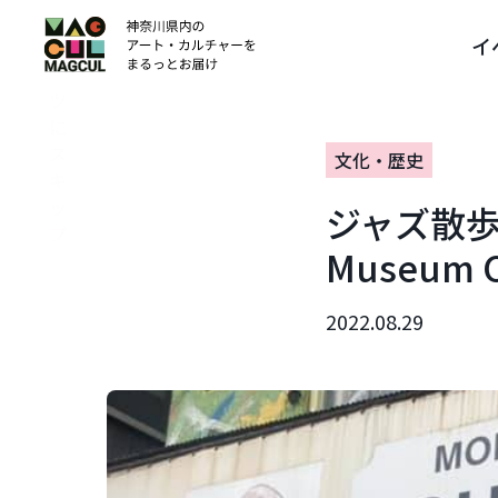
ン
イ
テ
ン
ツ
に
ス
文化・歴史
キ
ッ
ジャズ散歩
プ
Museum 
2022.08.29