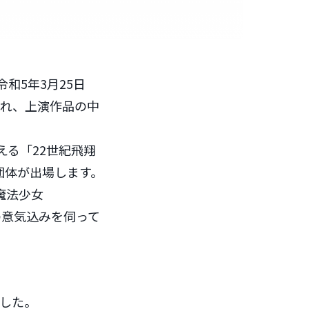
和5年3月25日
され、上演作品の中
える「22世紀飛翔
団体が出場します。
魔法少女
の意気込みを伺って
ました。