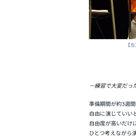
【左
－練習で大変だっ
準備期間が約3週
自由に演じていい
自由度が高いだけ
ひとつ考えながら