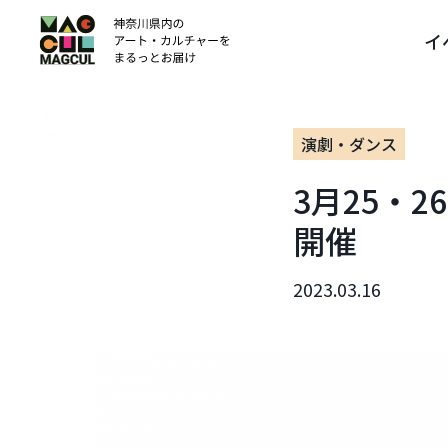
ン
イ
テ
ン
ツ
に
ス
演劇・ダンス
キ
ッ
3月25・
プ
開催
2023.03.16