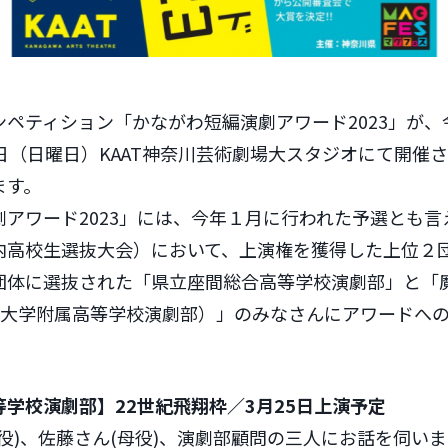
ペティション「かながわ短編演劇アワード2023」が、令
日（日曜日）KAAT神奈川芸術劇場大スタジオにて開催
ます。
アワード2023」には、今年１月に行われた予選とも言
内高校生選抜大会）において、上演権を獲得した上位２
団体に選抜された「県立座間総合高等学校演劇部」と「
神奈川大学附属高等学校演劇部）」のみなさんにアワードへ
学校演劇部】22世紀飛翔枠／3月25日上演予定
役)、佐藤さん(母役)、演劇部顧問の三人にお話を伺い