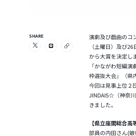
SHARE
演劇及び戯曲のコン
（土曜日）及び26
から大賞を決定し
「かながわ短編演劇
枠選抜大会」（県
今回は見事上位２
JINDAIS☆（
きました。
【県立座間総合高等
部員の内田さん(娘