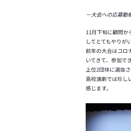
－大会への応募動
11月下旬に顧問
してとてもやりが
前年の大会はコロ
いてきて、参加で
上位2団体に選抜
高校演劇では珍し
感じます。