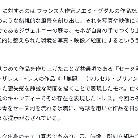
』に対するのは フランス人作家ノエミ・グダルの作品だ
のような錯視的な風景を創り出し、それを写真や映像に
台であるジヴェルニーの庭は、モネが自身の手でつくり
工的に整えられた環境を写真・映像／絵画にするという
見つめて作品を作り上げたことが共通項である『セーヌ
ンザレス=トレスの作品《「無題」（マルセル・ブリア
った喪失感を静謐な時間を描くことで表現したモネ。亡
量のキャンディーでその存在を表現したトレス。今回は
の青をセーヌ河を流れる氷魂に、電球を用いた作品を日
うな提示がなされている。
ルク出身のチェロ奏者でもあり、音、映像、彫刻を組み