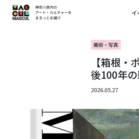
ン
イ
テ
ン
ツ
に
ス
美術・写真
キ
ッ
【箱根・
プ
後100年
2026.05.27