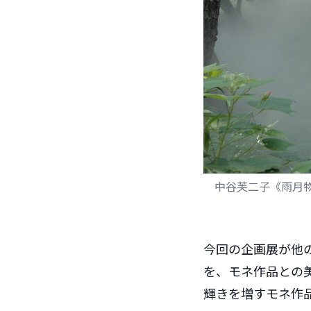
中谷芙二子《雨月物
今回の企画展が他
を、モネ作品との
輝きを増すモネ作