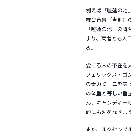
例えば『睡蓮の池
舞台背景（書割）
『睡蓮の池』の舞
まり、両者とも人
る。
愛する人の不在を
フェリックス・ゴ
の妻カミーユを失
の体重と等しい重
ん、キャンディー
的にも対をなすよ
また、ルクセンブ