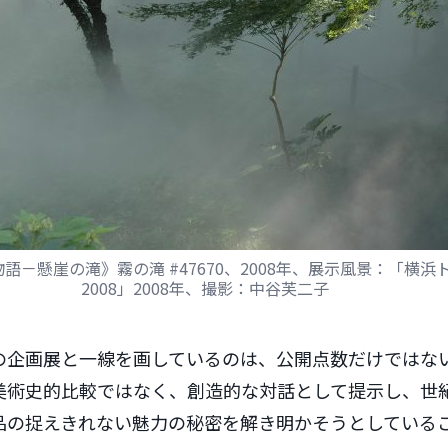
語－懸崖の滝》霧の滝 #47670、2008年、展示風景：「横浜
2008」2008年、撮影：中谷芙二子
の企画展と一線を画しているのは、公開点数だけではな
美術史的比較ではなく、創造的な対話として提示し、世
品の捉えきれない魅力の秘密を解き明かそうとしている