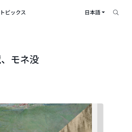
さ
トピックス
日本語
が
す
蔵、モネ没