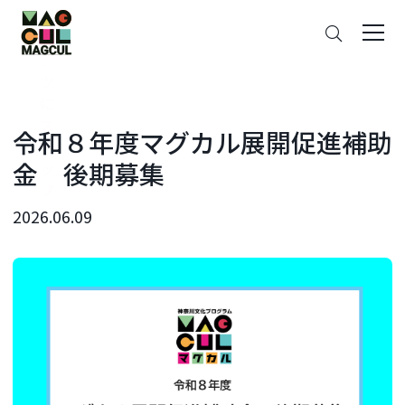
ン
さ
テ
が
ン
す
ツ
に
ス
令和８年度マグカル展開促進補助
キ
金 後期募集
ッ
プ
2026.06.09