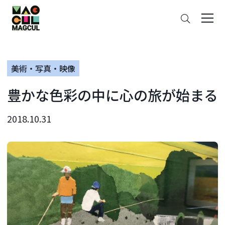
ン
さ
テ
が
ン
す
ツ
に
美術・写真・映像
ス
キ
豊かな色彩の中に心の旅が始まる
ッ
プ
2018.10.31