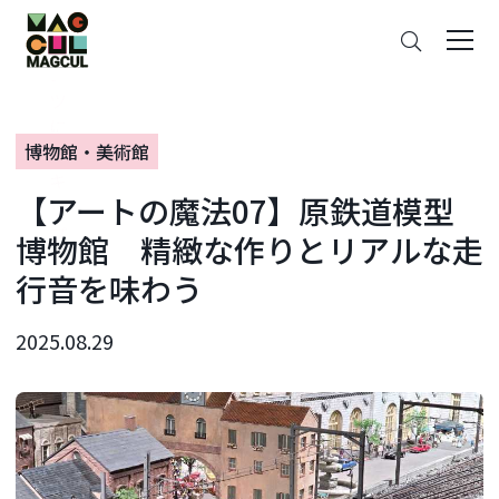
ン
さ
テ
が
ン
す
ツ
に
博物館・美術館
ス
キ
【アートの魔法07】原鉄道模型
ッ
プ
博物館 精緻な作りとリアルな走
行音を味わう
2025.08.29