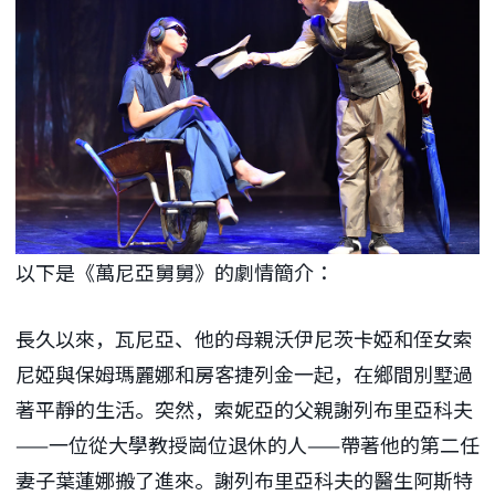
以下是《萬尼亞舅舅》的劇情簡介：
長久以來，瓦尼亞、他的母親沃伊尼茨卡婭和侄女索
尼婭與保姆瑪麗娜和房客捷列金一起，在鄉間別墅過
著平靜的生活。突然，索妮亞的父親謝列布里亞科夫
——一位從大學教授崗位退休的人——帶著他的第二任
妻子葉蓮娜搬了進來。謝列布里亞科夫的醫生阿斯特