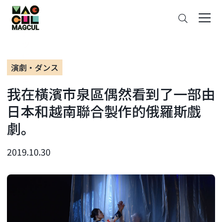
ン
搜
テ
索
ン
ツ
に
演劇・ダンス
ス
キ
我在橫濱市泉區偶然看到了一部由
ッ
プ
日本和越南聯合製作的俄羅斯戲
劇。
2019.10.30