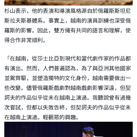
杉山表示，他的表演和導演風格源自於俄羅斯斯坦尼
斯拉夫斯基體系。事實上，越南的演員訓練也深受俄
羅斯的影響。因此，雙方擁有共同的語言和理解，使
得合作非常順利。
「在越南，從莎士比亞到現代和當代劇作家的作品都
有演出。然而，人們普遍認為，為了與亞洲其他國家
並駕齊驅，並塑造獨特的文化身份，越南需要做出一
些改變。儘管俄羅斯戲劇對越南戲劇影響深遠，但契
訶夫的作品似乎從未在越南上演過。我聽說曾有過幾
次嘗試，但都以失敗告終，但契訶夫的作品似乎從未
在越南上演過。輕觀眾的興趣。