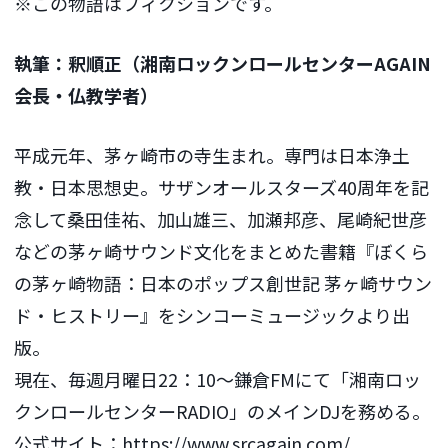
※この物語はフィクションです。
執筆：釈順正（湘南ロックンロールセンターAGAIN
会長・仏教学者）
平成元年、茅ヶ崎市の寺生まれ。専門は日本浄土
教・日本思想史。サザンオールスターズ40周年を記
念して桑田佳祐、加山雄三、加瀬邦彦、尾崎紀世彦
などの茅ヶ崎サウンド文化をまとめた書籍『ぼくら
の茅ヶ崎物語：日本のポップス創世記 茅ヶ崎サウン
ド・ヒストリー』をシンコーミュージックより出
版。
現在、毎週月曜日22：10〜鎌倉FMにて「湘南ロッ
クンロールセンターRADIO」のメインDJを務める。
公式サイト：
https://www.srcagain.com/