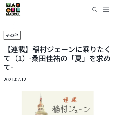
ン
さ
テ
が
ン
す
ツ
に
その他
ス
キ
【連載】稲村ジェーンに乗りたく
ッ
プ
て（1）-桑田佳祐の「夏」を求め
て-
2021.07.12