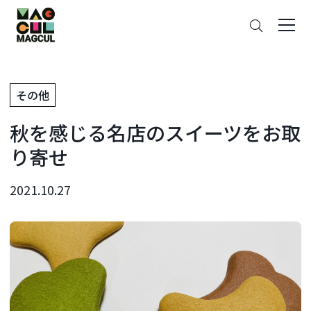
ン
さ
テ
が
ン
す
ツ
に
その他
ス
キ
秋を感じる名店のスイーツをお取
ッ
プ
り寄せ
2021.10.27