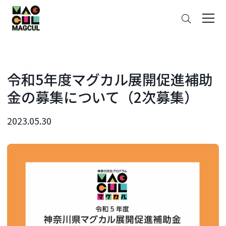
ン
さ
テ
が
ン
す
ツ
に
ス
令和5年度マグカル展開促進補助
キ
金の募集について（2次募集）
ッ
プ
2023.05.30