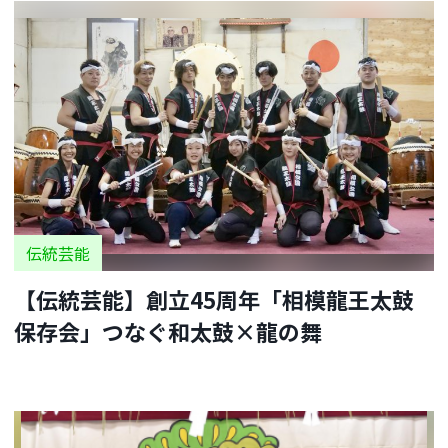
伝統芸能
【伝統芸能】創立45周年「相模龍王太鼓
保存会」つなぐ和太鼓×龍の舞