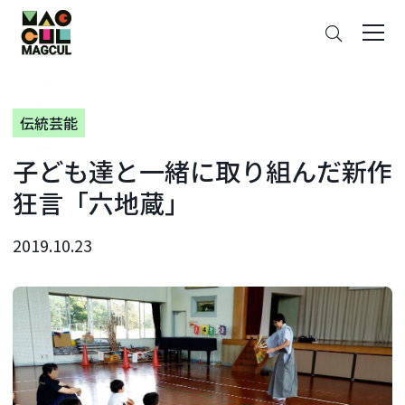
ン
さ
テ
が
ン
す
ツ
に
伝統芸能
ス
キ
子ども達と一緒に取り組んだ新作
ッ
プ
狂言「六地蔵」
2019.10.23