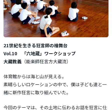
21
世紀を生きる狂言師の檜舞台
Vol.10
「六地蔵」ワークショップ
大藏教義
（能楽師狂言方大藏流）
体育館からは海と山が見える。
素晴らしいロケーションの中で、僕は子ども達と一
緒に新作狂言に取り組んでいた。
今回のテーマは、その土地に伝わるお話を狂言に仕