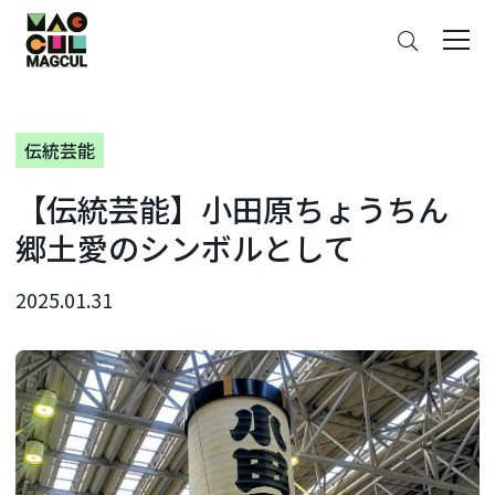
ン
さ
テ
が
ン
す
ツ
に
伝統芸能
ス
キ
【伝統芸能】小田原ちょうちん
ッ
プ
郷土愛のシンボルとして
2025.01.31