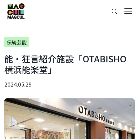
ン
さ
テ
が
ン
す
ツ
に
伝統芸能
ス
キ
能・狂言紹介施設「OTABISHO
ッ
プ
横浜能楽堂」
2024.05.29